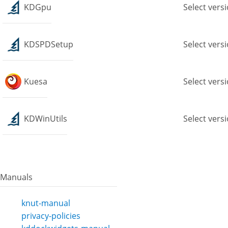
KDGpu
Select vers
KDSPDSetup
Select vers
Kuesa
Select vers
KDWinUtils
Select vers
Manuals
knut-manual
privacy-policies