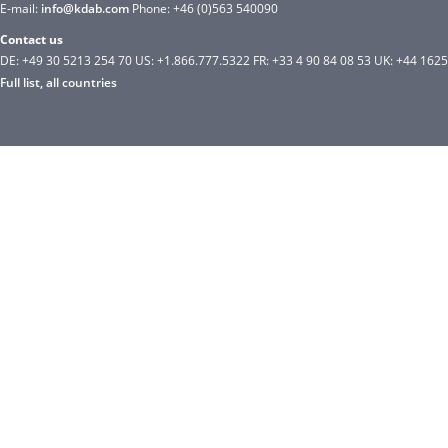
E-mail:
info@kdab.com
Phone: +46 (0)563 540090
Contact us
DE: +49 30 5213 254 70 US: +1.866.777.5322 FR: +33 4 90 84 08 53 UK: +44 162
Full list, all countries