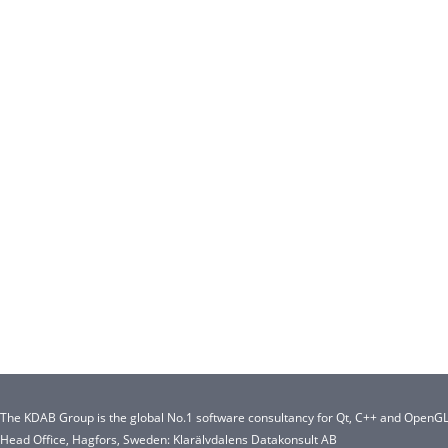
The KDAB Group is the global No.1 software consultancy for Qt, C++ and OpenGL
Head Office, Hagfors, Sweden: Klarälvdalens Datakonsult AB